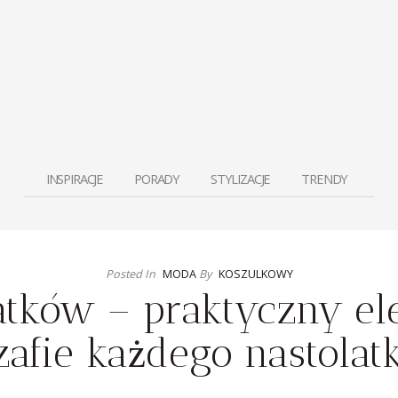
INSPIRACJE
PORADY
STYLIZACJE
TRENDY
Posted In
MODA
By
KOSZULKOWY
latków – praktyczny e
zafie każdego nastolat