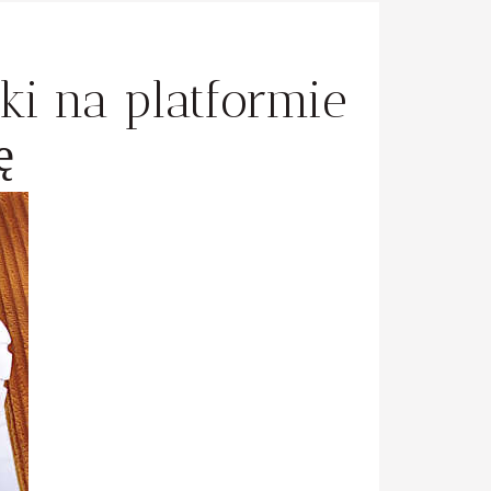
i na platformie
ę