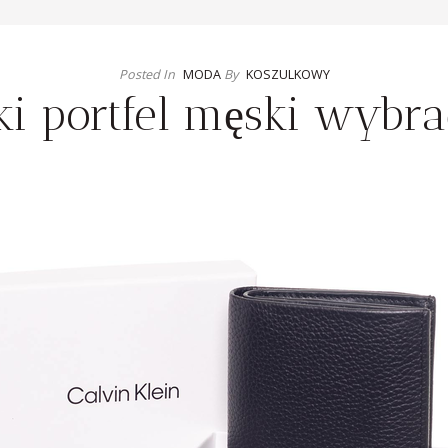
Posted In
MODA
By
KOSZULKOWY
ki portfel męski wybr