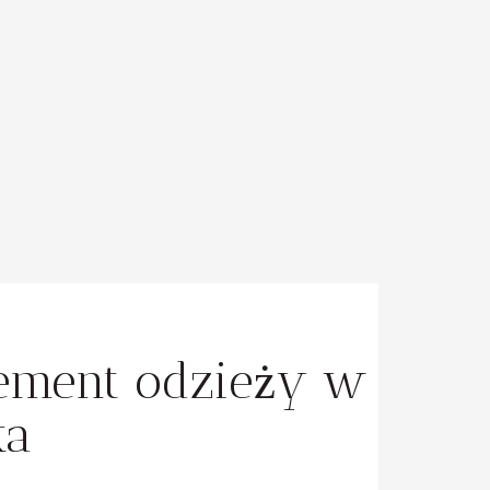
lement odzieży w
ka