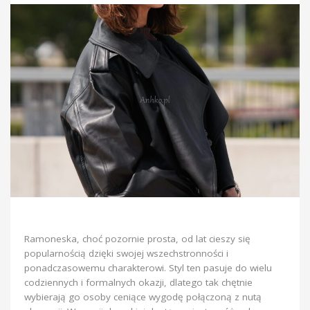
Ramoneska, choć pozornie prosta, od lat cieszy się
popularnością dzięki swojej wszechstronności i
ponadczasowemu charakterowi. Styl ten pasuje do wielu
codziennych i formalnych okazji, dlatego tak chętnie
wybierają go osoby ceniące wygodę połączoną z nutą