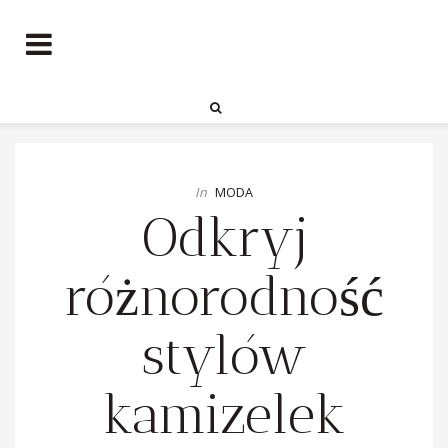
In
MODA
Odkryj
różnorodność
stylów
kamizelek