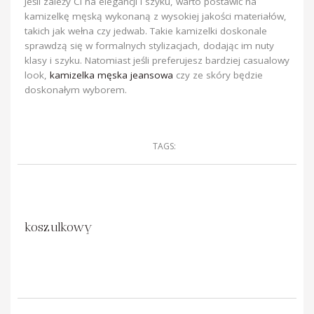
Jeśli zależy Ci na elegancji i szyku, warto postawić na
kamizelkę męską wykonaną z wysokiej jakości materiałów,
takich jak wełna czy jedwab. Takie kamizelki doskonale
sprawdzą się w formalnych stylizacjach, dodając im nuty
klasy i szyku. Natomiast jeśli preferujesz bardziej casualowy
look,
kamizelka męska jeansowa
czy ze skóry będzie
doskonałym wyborem.
TAGS:
koszulkowy