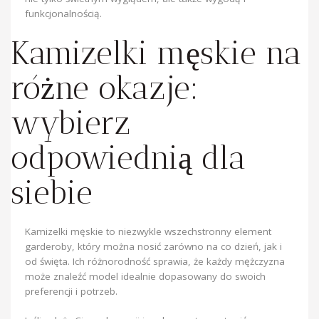
funkcjonalnością.
Kamizelki męskie na
różne okazje:
wybierz
odpowiednią dla
siebie
Kamizelki męskie to niezwykle wszechstronny element
garderoby, który można nosić zarówno na co dzień, jak i
od święta. Ich różnorodność sprawia, że każdy mężczyzna
może znaleźć model idealnie dopasowany do swoich
preferencji i potrzeb.