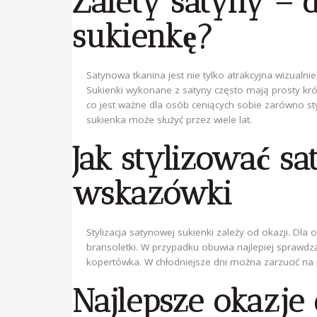
Zalety satyny –
sukienkę?
Satynowa tkanina jest nie tylko atrakcyjna wizualni
Sukienki wykonane z satyny często mają prosty kró
co jest ważne dla osób ceniących sobie zarówno styl
sukienka może służyć przez wiele lat.
Jak stylizować s
wskazówki
Stylizacja satynowej sukienki zależy od okazji. Dla 
bransoletki. W przypadku obuwia najlepiej sprawdzą
kopertówka. W chłodniejsze dni można zarzucić na ra
Najlepsze okazje