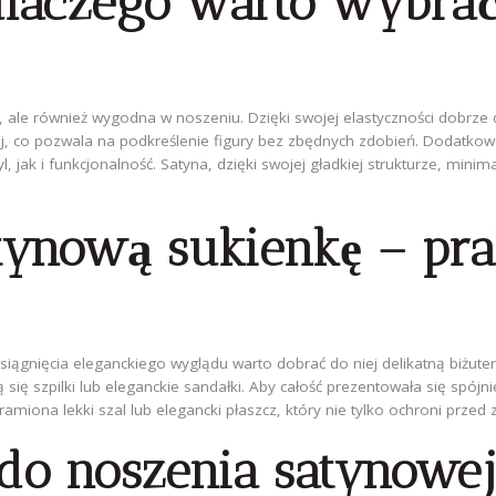
 dlaczego warto wybra
e, ale również wygodna w noszeniu. Dzięki swojej elastyczności dobrze 
j, co pozwala na podkreślenie figury bez zbędnych zdobień. Dodatkowo,
, jak i funkcjonalność. Satyna, dzięki swojej gładkiej strukturze, mini
atynową sukienkę – pr
osiągnięcia eleganckiego wyglądu warto dobrać do niej delikatną biżuteri
 się szpilki lub eleganckie sandałki. Aby całość prezentowała się spój
miona lekki szal lub elegancki płaszcz, który nie tylko ochroni przed z
 do noszenia satynowej