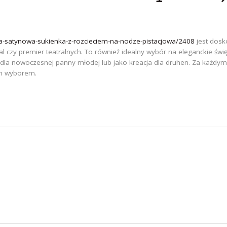
ada-satynowa-sukienka-z-rozcieciem-na-nodze-pistacjowa/2408
jest dosk
gal czy premier teatralnych. To również idealny wybór na eleganckie świ
y dla nowoczesnej panny młodej lub jako kreacja dla druhen. Za każdym
ym wyborem.