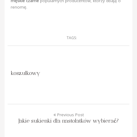
męskie czarne
popularnych producentów, którzy dbają o
renomę.
TAGS:
koszulkowy
Previous Post
Jakie sukienki dla nastolatków wybierać?