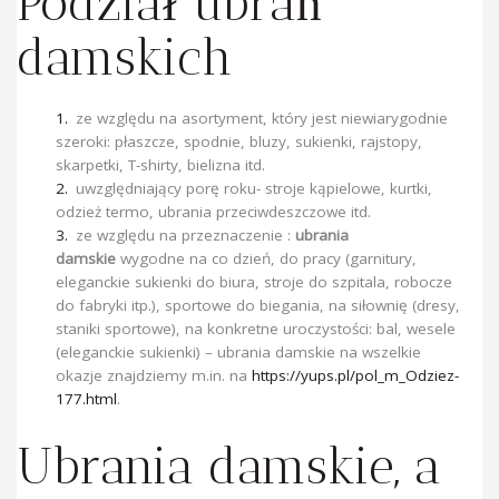
Podział ubrań
damskich
ze względu na asortyment, który jest niewiarygodnie
szeroki: płaszcze, spodnie, bluzy, sukienki, rajstopy,
skarpetki, T-shirty, bielizna itd.
uwzględniający porę roku- stroje kąpielowe, kurtki,
odzież termo, ubrania przeciwdeszczowe itd.
ze względu na przeznaczenie :
ubrania
damskie
wygodne na co dzień, do pracy (garnitury,
eleganckie sukienki do biura, stroje do szpitala, robocze
do fabryki itp.), sportowe do biegania, na siłownię (dresy,
staniki sportowe), na konkretne uroczystości: bal, wesele
(eleganckie sukienki) – ubrania damskie na wszelkie
okazje znajdziemy m.in. na
https://yups.pl/pol_m_Odziez-
177.html
.
Ubrania damskie, a