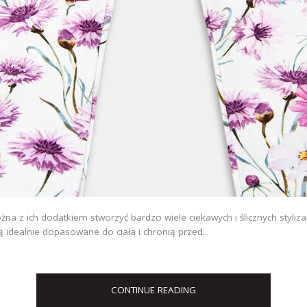
na z ich dodatkiem stworzyć bardzo wiele ciekawych i ślicznych stylizacj
dealnie dopasowane do ciała i chronią przed...
CONTINUE READING