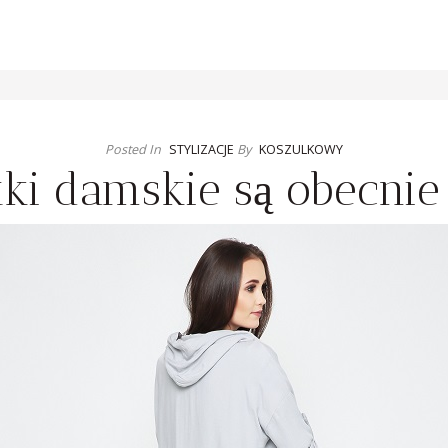
Posted In
STYLIZACJE
By
KOSZULKOWY
utki damskie są obecni