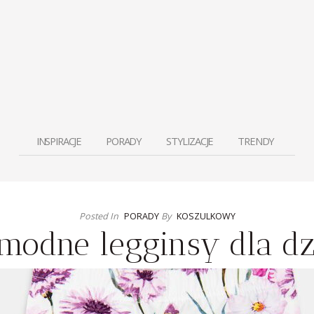
INSPIRACJE
PORADY
STYLIZACJE
TRENDY
Posted In
PORADY
By
KOSZULKOWY
 modne legginsy dla d