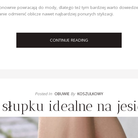
ponownie powracają do mody, dlatego też tym bardziej warto dowiedzieć
nie odmienić oblicze nawet najbardziej ponurych stylizacji.
CONTINUE READING
Posted In
OBUWIE
By
KOSZULKOWY
 słupku idealne na jes