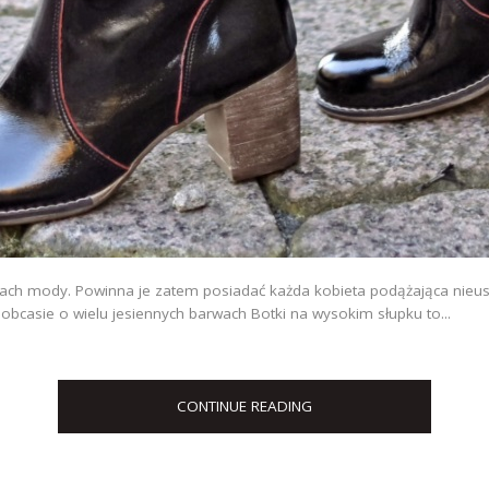
mach mody. Powinna je zatem posiadać każda kobieta podążająca nieu
bcasie o wielu jesiennych barwach Botki na wysokim słupku to...
CONTINUE READING